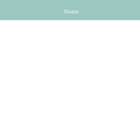
Skip to content
Menu
Home
Kreativ Retreat
HAND HERZ