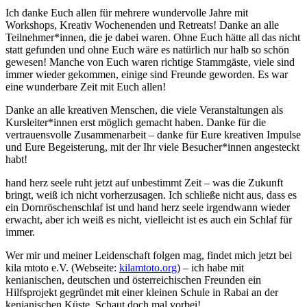
Ich danke Euch allen für mehrere wundervolle Jahre mit
Workshops, Kreativ Wochenenden und Retreats! Danke an alle
Teilnehmer*innen, die je dabei waren. Ohne Euch hätte all das nicht
statt gefunden und ohne Euch wäre es natürlich nur halb so schön
gewesen! Manche von Euch waren richtige Stammgäste, viele sind
immer wieder gekommen, einige sind Freunde geworden. Es war
eine wunderbare Zeit mit Euch allen!
Danke an alle kreativen Menschen, die viele Veranstaltungen als
Kursleiter*innen erst möglich gemacht haben. Danke für die
vertrauensvolle Zusammenarbeit – danke für Eure kreativen Impulse
und Eure Begeisterung, mit der Ihr viele Besucher*innen angesteckt
habt!
hand herz seele ruht jetzt auf unbestimmt Zeit – was die Zukunft
bringt, weiß ich nicht vorherzusagen. Ich schließe nicht aus, dass es
ein Dornröschenschlaf ist und hand herz seele irgendwann wieder
erwacht, aber ich weiß es nicht, vielleicht ist es auch ein Schlaf für
immer.
Wer mir und meiner Leidenschaft folgen mag, findet mich jetzt bei
kila mtoto e.V. (Webseite:
kilamtoto.org
) – ich habe mit
kenianischen, deutschen und österreichischen Freunden ein
Hilfsprojekt gegründet mit einer kleinen Schule in Rabai an der
kenianischen Küste. Schaut doch mal vorbei!